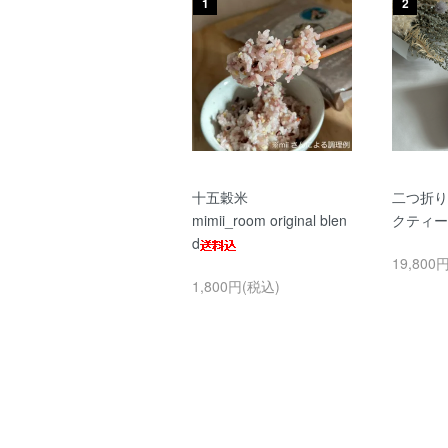
1
2
十五穀米
二つ折り
mimii_room original blen
クティー
d
19,800
1,800円(税込)