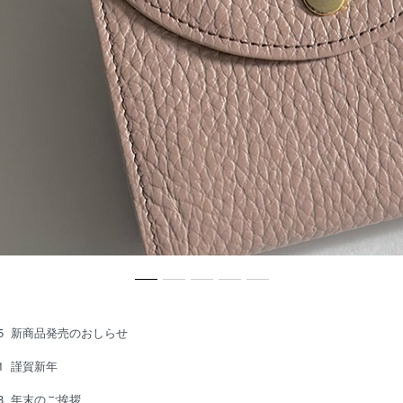
05
新商品発売のおしらせ
01
謹賀新年
28
年末のご挨拶