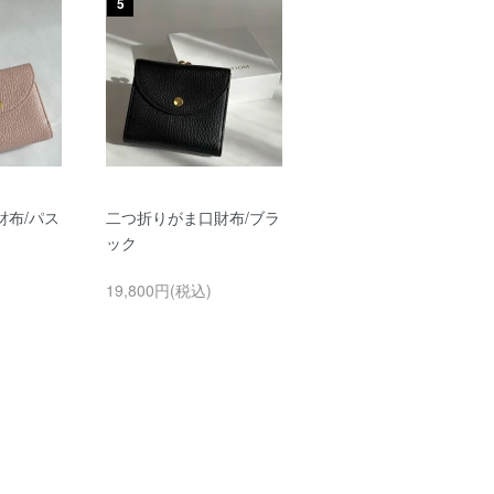
5
財布/パス
二つ折りがま口財布/ブラ
ック
19,800円(税込)